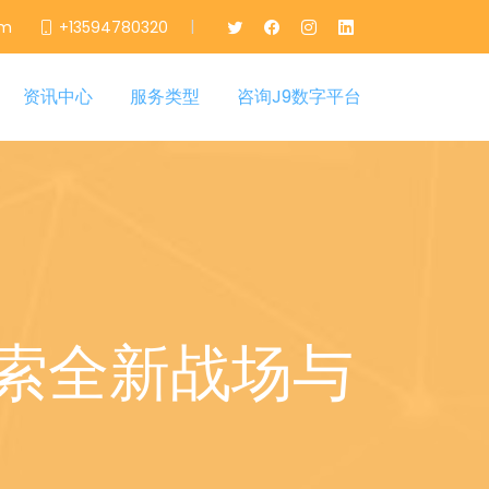
|
om
+13594780320
资讯中心
服务类型
咨询J9数字平台
索全新战场与