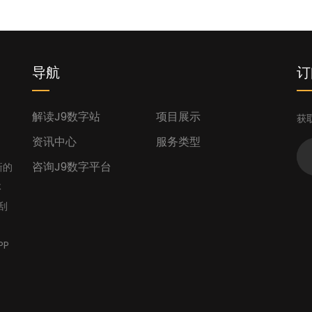
导航
订
解读J9数字站
项目展示
获
资讯中心
服务类型
咨询J9数字平台
新的
体
刮
PP