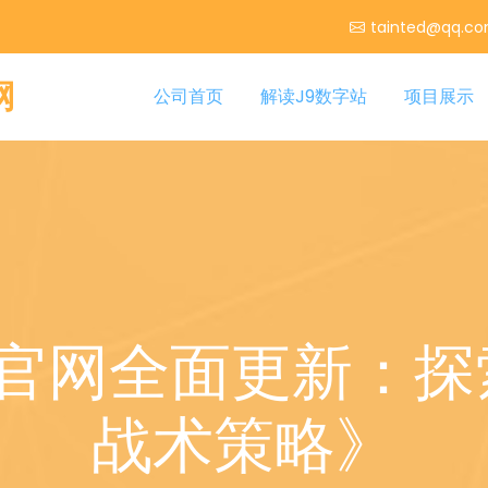
tainted@qq.c
网
公司首页
解读J9数字站
项目展示
2官网全面更新：探
战术策略》