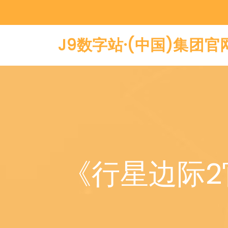
J9数字站·(中国)集团官
《行星边际