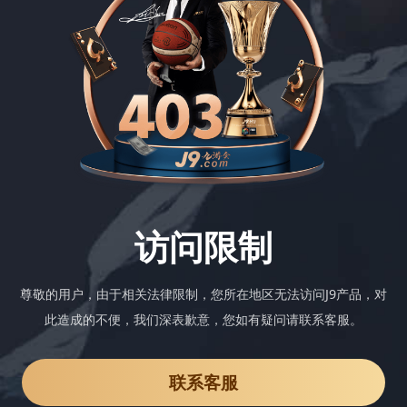
访问限制
尊敬的用户，由于相关法律限制，您所在地区无法访问J9产品，对
此造成的不便，我们深表歉意，您如有疑问请联系客服。
联系客服