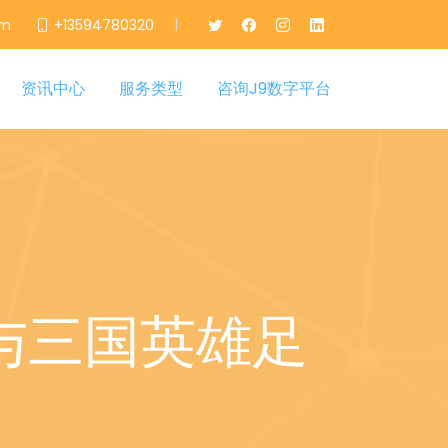
|
om
+13594780320
资讯中心
服务类型
咨询J9数字平台
与三国英雄足