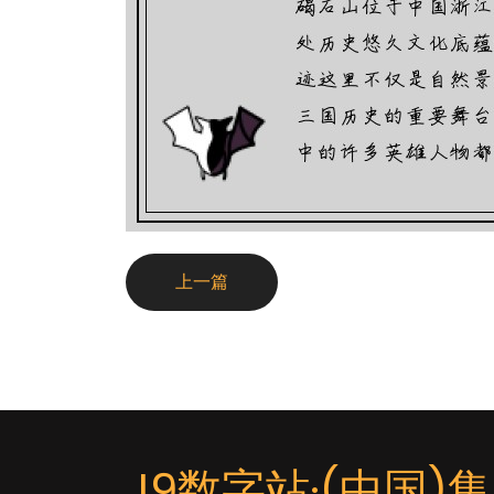
上一篇
J9数字站·(中国)集