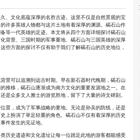
悠久、文化底蕴深厚的名胜古迹。这里不仅是自然景观的宝
中的许多英雄人物都与这片土地有着深厚的渊源。碣石山作
刘备等一代英雄的足迹。本文将从四个方面详细探讨碣石山
文化背景、三国时期的军事重地、碣石山与三国英雄的深厚
。这些方面的探讨不仅有助于我们了解碣石山的历史地位，
化背景可以追溯到远古时期。早在新石器时代晚期，碣石山
间的推移，碣石山逐渐成为南方文化的重要发源地之一。在
，还是众多文人雅士的游览胜地，留下了大量的诗文碑刻。
理位置，成为了军事战略的要地。无论是孙吴的防线，还是
历史上扮演了举足轻重的角色。碣石山不仅有着深厚的历史
史事件发生的见证地。
各类历史遗迹和文化遗址让每一位踏足此地的游客都能感受