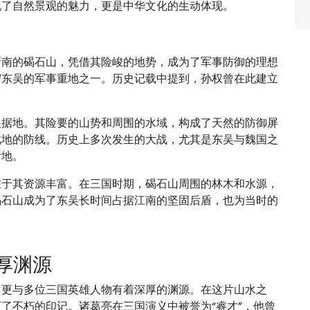
现了自然景观的魅力，更是中华文化的生动体现。
浙南的碣石山，凭借其险峻的地势，成为了军事防御的理想
守东吴的军事重地之一。历史记载中提到，孙权曾在此建立
根据地。其险要的山势和周围的水域，构成了天然的防御屏
此地的防线。历史上多次发生的大战，尤其是东吴与魏国之
考地。
在于其资源丰富。在三国时期，碣石山周围的林木和水源，
碣石山成为了东吴长时间占据江南的坚固后盾，也为当时的
厚渊源
，更与多位三国英雄人物有着深厚的渊源。在这片山水之
了不朽的印记。诸葛亮在三国演义中被誉为“睿才”，他曾