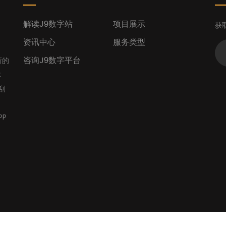
解读J9数字站
项目展示
获
资讯中心
服务类型
咨询J9数字平台
新的
体
刮
PP