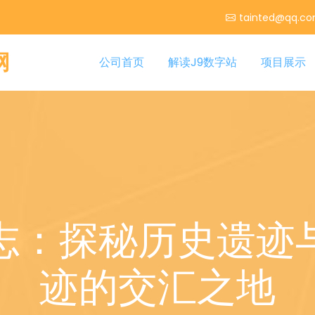
tainted@qq.c
网
公司首页
解读J9数字站
项目展示
志：探秘历史遗迹
迹的交汇之地