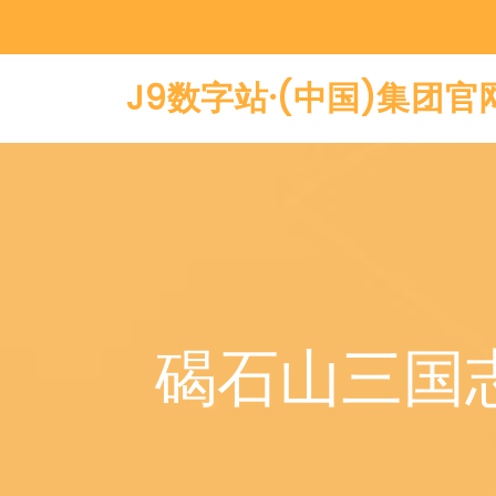
J9数字站·(中国)集团官
碣石山三国